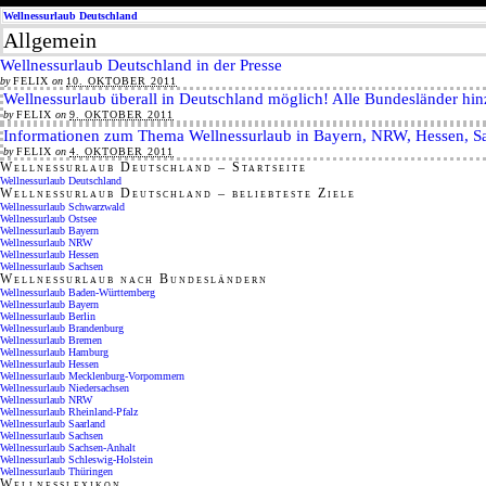
Wellnessurlaub Deutschland
Allgemein
Wellnessurlaub Deutschland in der Presse
by
FELIX
on
10. OKTOBER 2011
Wellnessurlaub überall in Deutschland möglich! Alle Bundesländer hin
by
FELIX
on
9. OKTOBER 2011
Informationen zum Thema Wellnessurlaub in Bayern, NRW, Hessen, S
by
FELIX
on
4. OKTOBER 2011
Wellnessurlaub Deutschland – Startseite
Wellnessurlaub Deutschland
Wellnessurlaub Deutschland – beliebteste Ziele
Wellnessurlaub Schwarzwald
Wellnessurlaub Ostsee
Wellnessurlaub Bayern
Wellnessurlaub NRW
Wellnessurlaub Hessen
Wellnessurlaub Sachsen
Wellnessurlaub nach Bundesländern
Wellnessurlaub Baden-Württemberg
Wellnessurlaub Bayern
Wellnessurlaub Berlin
Wellnessurlaub Brandenburg
Wellnessurlaub Bremen
Wellnessurlaub Hamburg
Wellnessurlaub Hessen
Wellnessurlaub Mecklenburg-Vorpommern
Wellnessurlaub Niedersachsen
Wellnessurlaub NRW
Wellnessurlaub Rheinland-Pfalz
Wellnessurlaub Saarland
Wellnessurlaub Sachsen
Wellnessurlaub Sachsen-Anhalt
Wellnessurlaub Schleswig-Holstein
Wellnessurlaub Thüringen
Wellnesslexikon