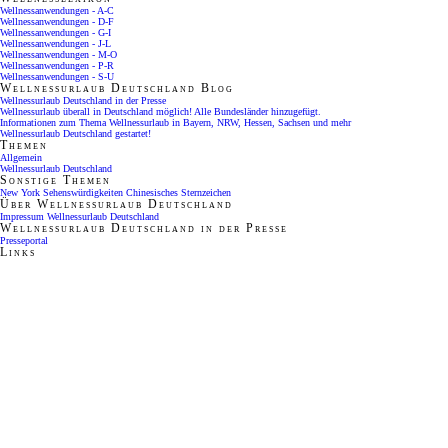
Wellnessanwendungen - A-C
Wellnessanwendungen - D-F
Wellnessanwendungen - G-I
Wellnessanwendungen - J-L
Wellnessanwendungen - M-O
Wellnessanwendungen - P-R
Wellnessanwendungen - S-U
Wellnessurlaub Deutschland Blog
Wellnessurlaub Deutschland in der Presse
Wellnessurlaub überall in Deutschland möglich! Alle Bundesländer hinzugefügt.
Informationen zum Thema Wellnessurlaub in Bayern, NRW, Hessen, Sachsen und mehr
Wellnessurlaub Deutschland gestartet!
Themen
Allgemein
Wellnessurlaub Deutschland
Sonstige Themen
New York Sehenswürdigkeiten
Chinesisches Sternzeichen
Über Wellnessurlaub Deutschland
Impressum Wellnessurlaub Deutschland
Wellnessurlaub Deutschland in der Presse
Presseportal
Links